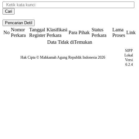
Nomor
Tanggal
Klasifikasi
Status
Lama
No
Para Pihak
Link
Perkara
Register
Perkara
Perkara
Proses
Data Tidak diTemukan
SIPP
Lokal
Hak Cipta © Mahkamah Agung Republik Indonesia 2026
Versi
6.2.4