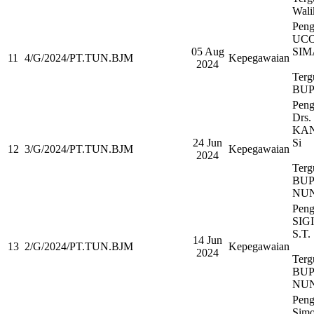
Wali
Peng
UCO
05 Aug
SI
11
4/G/2024/PT.TUN.BJM
Kepegawaian
2024
Terg
BUP
Peng
Drs
KAN
24 Jun
Si
12
3/G/2024/PT.TUN.BJM
Kepegawaian
2024
Terg
BUP
NU
Peng
SIG
S.T.
14 Jun
13
2/G/2024/PT.TUN.BJM
Kepegawaian
2024
Terg
BUP
NU
Peng
Simo