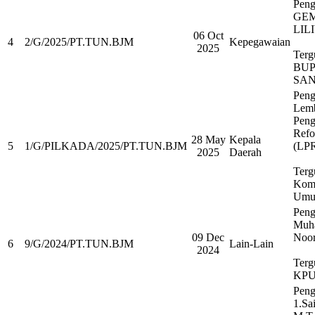
Peng
GE
LIL
06 Oct
4
2/G/2025/PT.TUN.BJM
Kepegawaian
2025
Terg
BUP
SA
Peng
Lem
Pen
Refo
28 May
Kepala
5
1/G/PILKADA/2025/PT.TUN.BJM
(LPR
2025
Daerah
Terg
Komi
Umu
Peng
Muh
09 Dec
Noor
6
9/G/2024/PT.TUN.BJM
Lain-Lain
2024
Terg
KPU 
Peng
1.Sai