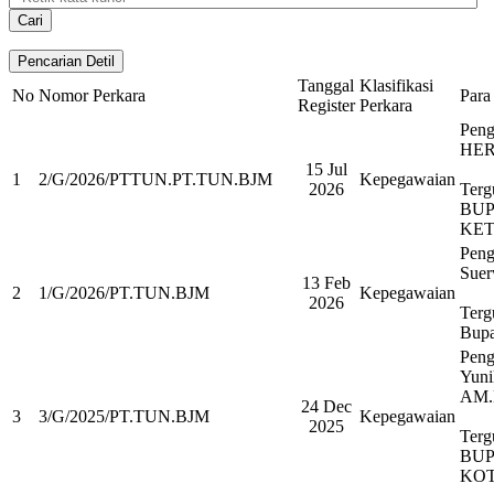
Tanggal
Klasifikasi
No
Nomor Perkara
Para
Register
Perkara
Peng
HER
15 Jul
1
2/G/2026/PTTUN.PT.TUN.BJM
Kepegawaian
2026
Terg
BUP
KE
Peng
Suer
13 Feb
2
1/G/2026/PT.TUN.BJM
Kepegawaian
2026
Terg
Bupa
Peng
Yuni
AM.
24 Dec
3
3/G/2025/PT.TUN.BJM
Kepegawaian
2025
Terg
BUP
KO