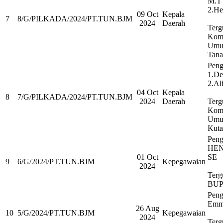
M.T
2.He
09 Oct
Kepala
7
8/G/PILKADA/2024/PT.TUN.BJM
2024
Daerah
Terg
Komi
Umu
Tana
Peng
1.De
2.Ali
04 Oct
Kepala
8
7/G/PILKADA/2024/PT.TUN.BJM
2024
Daerah
Terg
Komi
Umu
Kuta
Peng
HE
01 Oct
SE
9
6/G/2024/PT.TUN.BJM
Kepegawaian
2024
Terg
BUP
Peng
Emma
26 Aug
10
5/G/2024/PT.TUN.BJM
Kepegawaian
2024
Terg