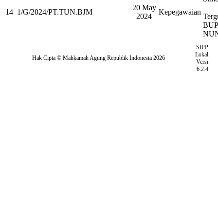
20 May
14
1/G/2024/PT.TUN.BJM
Kepegawaian
2024
Terg
BUP
NU
SIPP
Lokal
Hak Cipta © Mahkamah Agung Republik Indonesia 2026
Versi
6.2.4