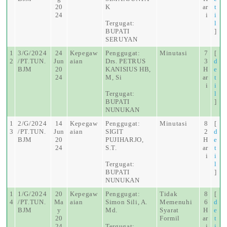
20
K
ar
t
24
i
i
Tergugat:
l
BUPATI
]
SERUYAN
1
3/G/2024
24
Kepegaw
Penggugat:
Minutasi
7
[
2
/PT.TUN.
Jun
aian
Drs. PETRUS
3
d
BJM
20
KANISIUS HB,
H
e
24
M, Si
ar
t
i
i
Tergugat:
l
BUPATI
]
NUNUKAN
1
2/G/2024
14
Kepegaw
Penggugat:
Minutasi
8
[
3
/PT.TUN.
Jun
aian
SIGIT
2
d
BJM
20
PUJIHARJO,
H
e
24
S.T.
ar
t
i
i
Tergugat:
l
BUPATI
]
NUNUKAN
1
1/G/2024
20
Kepegaw
Penggugat:
Tidak
8
[
4
/PT.TUN.
Ma
aian
Simon Sili, A.
Memenuhi
6
d
BJM
y
Md.
Syarat
H
e
20
Formil
ar
t
24
Tergugat:
i
i